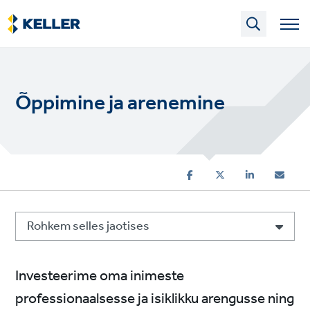
Skip
to
main
content
Õppimine ja arenemine
Rohkem selles jaotises
Investeerime oma inimeste
professionaalsesse ja isiklikku arengusse ning