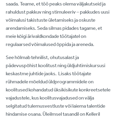
saada. Teame, et töö peaks olema väljakutseid ja
rahuldust pakkuv ning stimuleeriv – pakkudes uusi
võimalusi takistuste ületamiseks ja oskuste
arendamiseks. Seda silmas pidades tagame, et
meie kõigi ärivaldkondade töötajatel on
regulaarsed võimalused õppida ja areneda.
See hõlmab tehnilist, ohutusalast ja
pädevuspõhist koolitust ning üldjuhtimiskursusi
keskastme juhtide jaoks. Lisaks töötajate
rühmadele mõeldud üldprogrammidele on
koolitused kohandatud üksikisikute konkreetsetele
vajadustele, kus koolitusvajadused on välja
selgitatud tulemusvestluste või laiema talentide
hindamise osana. Üleilmsel tasandil on Kelleril