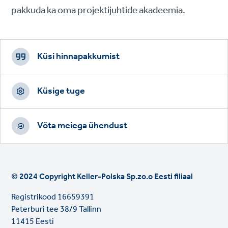
pakkuda ka oma projektijuhtide akadeemia.
Footer
CTAs
Küsi hinnapakkumist
Küsige tuge
Võta meiega ühendust
© 2024 Copyright Keller-Polska Sp.zo.o Eesti filiaal
Registrikood 16659391
Peterburi tee 38/9 Tallinn
11415 Eesti