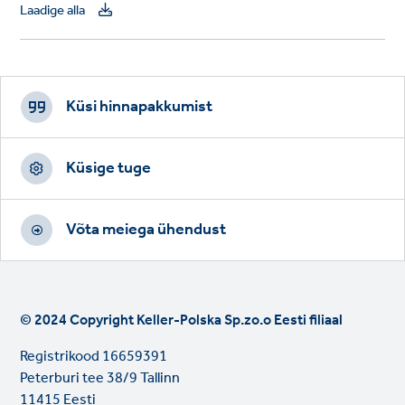
Laadige alla
Footer
CTAs
Küsi hinnapakkumist
Küsige tuge
Võta meiega ühendust
© 2024 Copyright Keller-Polska Sp.zo.o Eesti filiaal
Registrikood 16659391
Peterburi tee 38/9 Tallinn
11415 Eesti