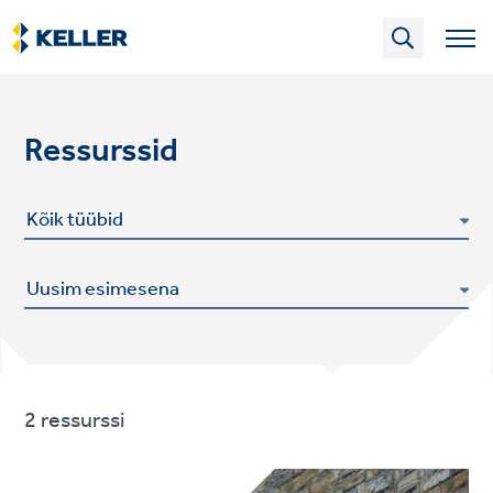
Skip
to
main
content
Ressurssid
2 ressurssi