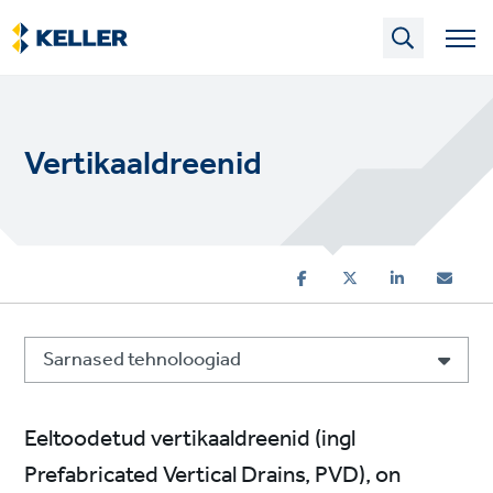
Skip
to
main
content
Vertikaaldreenid
Sarnased tehnoloogiad
Eeltoodetud vertikaaldreenid (ingl
Prefabricated Vertical Drains, PVD), on