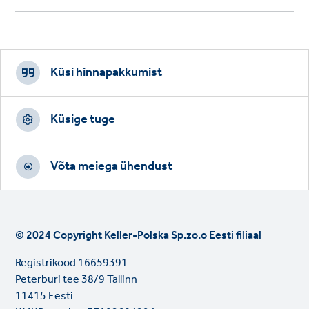
Footer
CTAs
Küsi hinnapakkumist
Küsige tuge
Võta meiega ühendust
© 2024 Copyright Keller-Polska Sp.zo.o Eesti filiaal
Registrikood 16659391
Peterburi tee 38/9 Tallinn
11415 Eesti