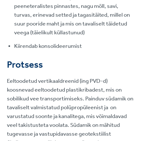
peeneteralistes pinnastes, nagu möll, savi,
turvas, erinevad setted ja tagasitäited, millel on
suur pooride maht ja mis on tavaliselt täidetud
veega (täielikult küllastunud)
Kiirendab konsolideerumist
Protsess
Eeltoodetud vertikaaldreenid (ing PVD-d)
koosnevad eeltoodetud plastikribadest, mis on
sobilikud vee transportimiseks. Painduv südamik on
tavaliselt valmistatud polüpropüleenist ja on
varustatud soonte ja kanalitega, mis võimaldavad
veel takistusteta voolata. Südamik on mähitud
tugevasse ja vastupidavasse geotekstiilist