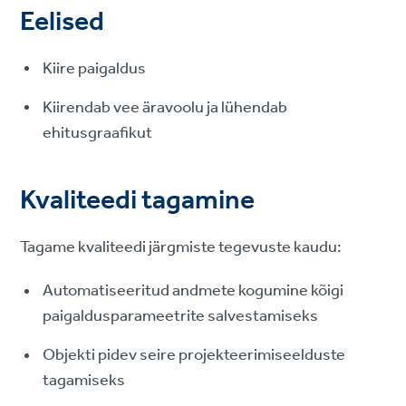
Eelised
Kiire paigaldus
Kiirendab vee äravoolu ja lühendab
ehitusgraafikut
Kvaliteedi tagamine
Tagame kvaliteedi järgmiste tegevuste kaudu:
Automatiseeritud andmete kogumine kõigi
paigaldusparameetrite salvestamiseks
Objekti pidev seire projekteerimiseelduste
tagamiseks