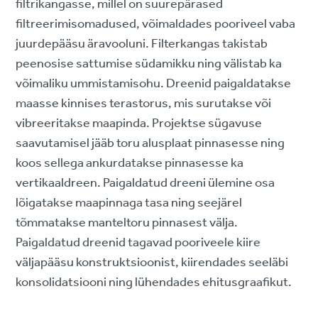
filtrikangasse, millel on suurepärased
filtreerimisomadused, võimaldades pooriveel vaba
juurdepääsu äravooluni. Filterkangas takistab
peenosise sattumise südamikku ning välistab ka
võimaliku ummistamisohu. Dreenid paigaldatakse
maasse kinnises terastorus, mis surutakse või
vibreeritakse maapinda. Projektse sügavuse
saavutamisel jääb toru alusplaat pinnasesse ning
koos sellega ankurdatakse pinnasesse ka
vertikaaldreen. Paigaldatud dreeni ülemine osa
lõigatakse maapinnaga tasa ning seejärel
tõmmatakse manteltoru pinnasest välja.
Paigaldatud dreenid tagavad pooriveele kiire
väljapääsu konstruktsioonist, kiirendades seeläbi
konsolidatsiooni ning lühendades ehitusgraafikut.