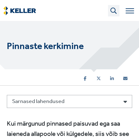
Skip
to
main
content
Pinnaste kerkimine
Sarnased lahendused
Kui märgunud pinnased paisuvad ega saa
laieneda allapoole või külgedele, siis võib see