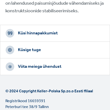
on lahendused paisumisjõudude vähendamiseks ja
konstruktsioonide stabiliseerimiseks.
Footer
CTAs
Küsi hinnapakkumist
Küsige tuge
Võta meiega ühendust
© 2024 Copyright Keller-Polska Sp.zo.o Eesti filiaal
Registrikood 16659391
Peterburi tee 38/9 Tallinn