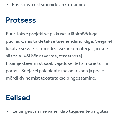
Püsikonstruktsioonide ankurdamine
Protsess
Puuritakse projektse pikkuse ja läbimõõduga
puurauk, mis täidetakse tsemendimördiga. Seejärel
lükatakse värske mördi sisse ankumaterjal (on see
siis täis- või õõnesvarras, terastross).
Lisainjekteerimist saab vajadusel teha mõne tunni
pärast. Seejärel paigaldatakse ankrupea ja peale
mördi kivinemist teostatakse pingestamine.
Eelised
Eelpingestamine vähendab tugiseinte paigutisi;