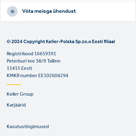
Võta meiega ühendust
© 2024 Copyright Keller-Polska Sp.zo.o Eesti filiaal
Registrikood 16659391
Peterburi tee 38/9 Tallinn
11415 Eesti
KMKR number EE102604294
Footer
Keller Group
links
Karjäärid
Legal
So
Kasutustingimused
links
lin