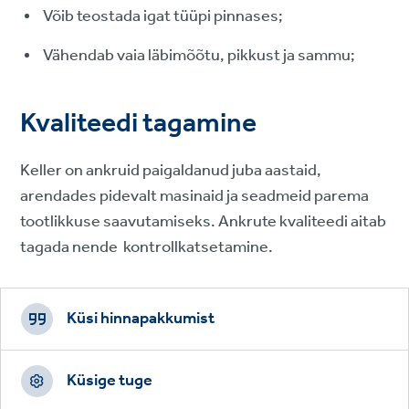
Võib teostada igat tüüpi pinnases;
Vähendab vaia läbimõõtu, pikkust ja sammu;
Kvaliteedi tagamine
Keller on ankruid paigaldanud juba aastaid,
arendades pidevalt masinaid ja seadmeid parema
tootlikkuse saavutamiseks. Ankrute kvaliteedi aitab
tagada nende kontrollkatsetamine.
Footer
CTAs
Küsi hinnapakkumist
Küsige tuge