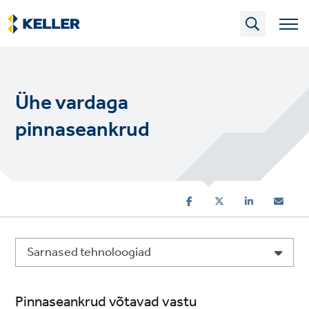
Skip
to
main
content
Ühe vardaga
pinnaseankrud
Sarnased tehnoloogiad
Pinnaseankrud võtavad vastu